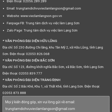
Điện thoại: 02056.289.289
Email: trungtamdichvuvieclamlangson@gmail.com
Website: www.vieclamlangson.gov.vn
Fanpage FB: Trung tâm dịch vụ việc làm Lạng Sơn
Zalo Page: Trung tâm dịch vụ việc làm Lạng Sơn
* VĂN PHÒNG ĐẠI DIỆN HỮU LŨNG
Địa chỉ: Số 230 đường Chi lăng, khu Tân Mỹ 2, xã Hữu Lũng, tỉnh Lạng
Sơn. Điện thoại: 02053.826.068
* VĂN PHÒNG ĐẠI DIỆN BẮC SƠN
Địa chỉ: Số 123, đường khởi nghĩa Bắc Sơn, xã Bắc Sơn, tỉnh Lạng Sơn.
Điện thoại: 02053.839.777
* VĂN PHÒNG ĐẠI DIỆN TRÀNG ĐỊNH
Địa chỉ: Số 2 Bắc Khê, Khu 1, xã Thất Khê, tỉnh Lạng Sơn. Điện thoại:
02053.873.888
Mọi ý kiến đóng góp, xin vui lòng gửi về email:
trungtamdichvuvieclamlangson@gmail.com