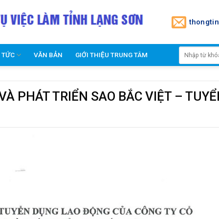
thongti
N TỨC
VĂN BẢN
GIỚI THIỆU TRUNG TÂM
VÀ PHÁT TRIỂN SAO BẮC VIỆT – TUY