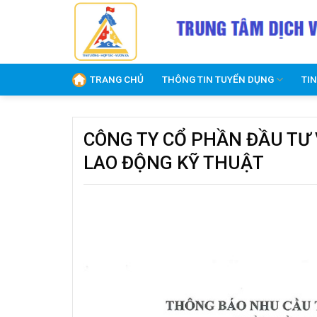
Skip
to
content
TRANG CHỦ
THÔNG TIN TUYỂN DỤNG
TI
CÔNG TY CỔ PHẦN ĐẦU TƯ 
LAO ĐỘNG KỸ THUẬT