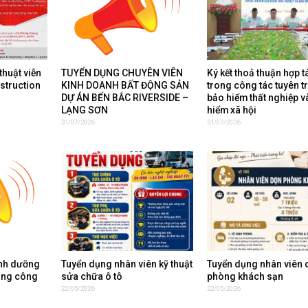
thuật viễn
TUYỂN DỤNG CHUYÊN VIÊN
Ký kết thoả thuận hợp t
nstruction
KINH DOANH BẤT ĐỘNG SẢN
trong công tác tuyên t
DỰ ÁN BẾN BẮC RIVERSIDE –
bảo hiểm thất nghiệp v
LẠNG SƠN
hiểm xã hội
31/07/2026
31/07/2026
inh dưỡng
Tuyển dụng nhân viên kỹ thuật
Tuyển dụng nhân viên 
ụng công
sửa chữa ô tô
phòng khách sạn
22/05/2026
22/05/2026