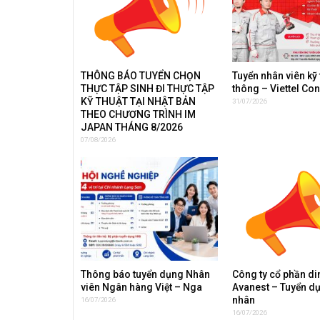
THÔNG BÁO TUYỂN CHỌN
Tuyển nhân viên kỹ 
THỰC TẬP SINH ĐI THỰC TẬP
thông – Viettel Co
KỸ THUẬT TẠI NHẬT BẢN
31/07/2026
THEO CHƯƠNG TRÌNH IM
JAPAN THÁNG 8/2026
07/08/2026
Thông báo tuyển dụng Nhân
Công ty cổ phần d
viên Ngân hàng Việt – Nga
Avanest – Tuyển d
nhân
16/07/2026
16/07/2026