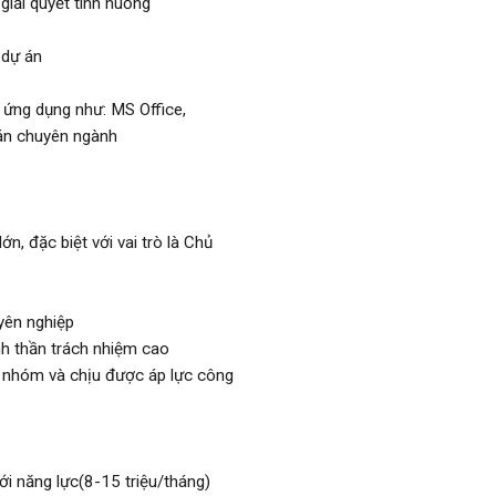
giải quyết tình huống
 dự án
ứng dụng như: MS Office,
án chuyên ngành
n, đặc biệt với vai trò là Chủ
yên nghiệp
inh thần trách nhiệm cao
c nhóm và chịu được áp lực công
ới năng lực(8-15 triệu/tháng)