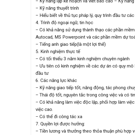
– Kỹ năng lập kế hoạch và viết báo cáo – Kỹ năng 
– Kỹ năng thuyết trình
– Hiểu biết về thủ tục pháp lý, quy trình đầu tư các
4. Trình độ ngoại ngữ, tin học
– Có khả năng sử dụng thành thạo các phần mềm 
Autocad, MS Powerpoint và các phần mềm dự to
– Tiếng anh giao tiếp(là một lợi thế)
5. Kinh nghiệm thực tế
– Có tối thiểu 3 năm kinh nghiệm chuyên ngành
– Ưu tiên có kinh nghiệm về các dự án có quy mô lớ
đầu tư
6. Các năng lực khác
– Kỹ năng giao tiếp tốt, năng động, tác phong chu
– Thái độ tốt, nguyên tắc trong công việc và có t
– Có khả năng làm việc độc lập, phối hợp làm việ
việc cao.
– Có thể đi công tác xa
7. Quyền lợi được hưởng:
– Tiền lương và thưởng theo thỏa thuận phù hợp v