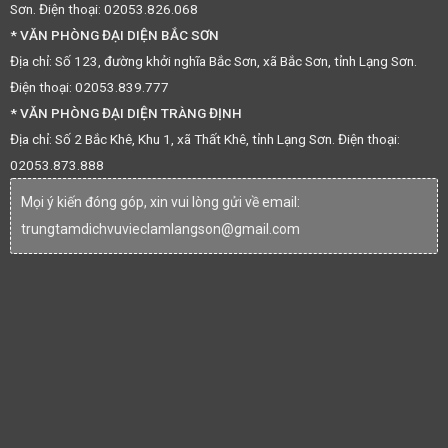
Sơn. Điện thoại: 02053.826.068
* VĂN PHÒNG ĐẠI DIỆN BẮC SƠN
Địa chỉ: Số 123, đường khởi nghĩa Bắc Sơn, xã Bắc Sơn, tỉnh Lạng Sơn.
Điện thoại: 02053.839.777
* VĂN PHÒNG ĐẠI DIỆN TRÀNG ĐỊNH
Địa chỉ: Số 2 Bắc Khê, Khu 1, xã Thất Khê, tỉnh Lạng Sơn. Điện thoại:
02053.873.888
Mọi ý kiến đóng góp, xin vui lòng gửi về email:
trungtamdichvuvieclamlangson@gmail.com