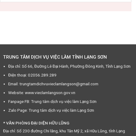
TRUNG TÂM DỊCH VỤ VIỆC LÀM TỈNH LẠNG SƠN
Địa chỉ: Số 66, Đường Lê Đại Hành, Phường Đông Kinh, Tỉnh Lạng Sơn
Điện thoại: 02056.289.289
Email: trungtamdichvuvieclamlangson@gmail.com
Website: www.vieclamlangson.gov.vn
Fanpage FB: Trung tâm dịch vụ việc làm Lạng Sơn
Zalo Page: Trung tâm dịch vụ việc làm Lạng Sơn
* VĂN PHÒNG ĐẠI DIỆN HỮU LŨNG
Địa chỉ: Số 230 đường Chi lăng, khu Tân Mỹ 2, xã Hữu Lũng, tỉnh Lạng