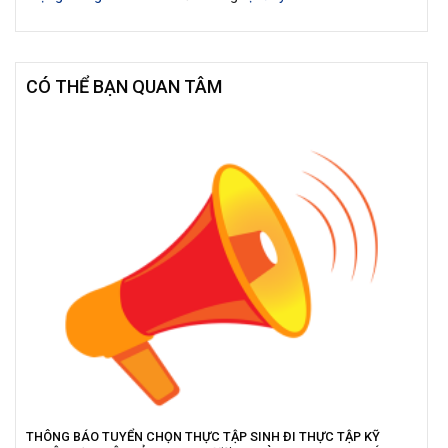
CÓ THỂ BẠN QUAN TÂM
THÔNG BÁO TUYỂN CHỌN THỰC TẬP SINH ĐI THỰC TẬP KỸ