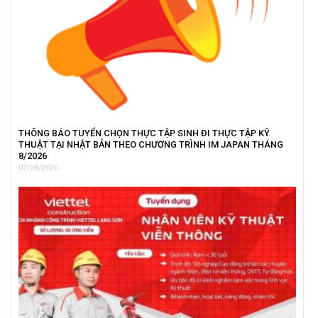
THÔNG BÁO TUYỂN CHỌN THỰC TẬP SINH ĐI THỰC TẬP KỸ
THUẬT TẠI NHẬT BẢN THEO CHƯƠNG TRÌNH IM JAPAN THÁNG
8/2026
07/08/2026