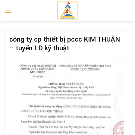
Skip
to
content
công ty cp thiết bị pccc KIM THUẬN
– tuyển LĐ kỹ thuật