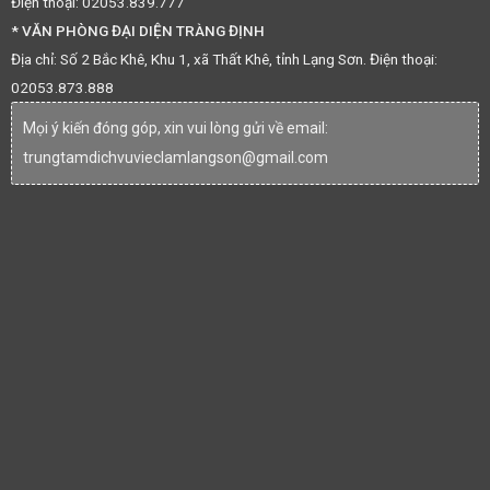
Điện thoại: 02053.839.777
* VĂN PHÒNG ĐẠI DIỆN TRÀNG ĐỊNH
Địa chỉ: Số 2 Bắc Khê, Khu 1, xã Thất Khê, tỉnh Lạng Sơn. Điện thoại:
02053.873.888
Mọi ý kiến đóng góp, xin vui lòng gửi về email:
trungtamdichvuvieclamlangson@gmail.com