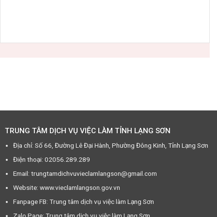
TRUNG TÂM DỊCH VỤ VIỆC LÀM TỈNH LẠNG SƠN
Địa chỉ: Số 66, Đường Lê Đại Hành, Phường Đông Kinh, Tỉnh Lạng Sơn
Điện thoại: 02056.289.289
Email: trungtamdichvuvieclamlangson@gmail.com
Website: www.vieclamlangson.gov.vn
Fanpage FB: Trung tâm dịch vụ việc làm Lạng Sơn
Zalo Page: Trung tâm dịch vụ việc làm Lạng Sơn