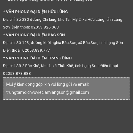
* VĂN PHÒNG ĐẠI DIỆN HỮU LŨNG
Địa chỉ: Số 230 đường Chi lăng, khu Tân Mỹ 2, xã Hữu Lũng, tỉnh Lạng
Sơn. Điện thoại: 02053.826.068
* VĂN PHÒNG ĐẠI DIỆN BẮC SƠN
Địa chỉ: Số 123, đường khởi nghĩa Bắc Sơn, xã Bắc Sơn, tỉnh Lạng Sơn.
Điện thoại: 02053.839.777
* VĂN PHÒNG ĐẠI DIỆN TRÀNG ĐỊNH
Địa chỉ: Số 2 Bắc Khê, Khu 1, xã Thất Khê, tỉnh Lạng Sơn. Điện thoại:
02053.873.888
Mọi ý kiến đóng góp, xin vui lòng gửi về email:
trungtamdichvuvieclamlangson@gmail.com