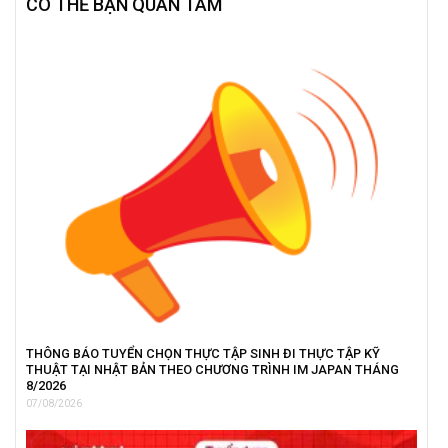
CÓ THỂ BẠN QUAN TÂM
THÔNG BÁO TUYỂN CHỌN THỰC TẬP SINH ĐI THỰC TẬP KỸ
THUẬT TẠI NHẬT BẢN THEO CHƯƠNG TRÌNH IM JAPAN THÁNG
8/2026
07/08/2026