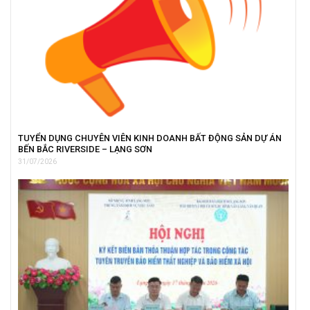
TUYỂN DỤNG CHUYÊN VIÊN KINH DOANH BẤT ĐỘNG SẢN DỰ ÁN
BẾN BẮC RIVERSIDE – LẠNG SƠN
31/07/2026