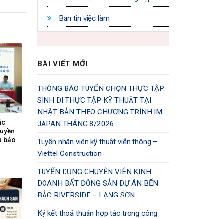
Bản tin việc làm
BÀI VIẾT MỚI
THÔNG BÁO TUYỂN CHỌN THỰC TẬP
SINH ĐI THỰC TẬP KỸ THUẬT TẠI
NHẬT BẢN THEO CHƯƠNG TRÌNH IM
ác
JAPAN THÁNG 8/2026
ruyền
à bảo
Tuyển nhân viên kỹ thuật viễn thông –
Viettel Construction
TUYỂN DỤNG CHUYÊN VIÊN KINH
DOANH BẤT ĐỘNG SẢN DỰ ÁN BẾN
BẮC RIVERSIDE – LẠNG SƠN
Ký kết thoả thuận hợp tác trong công