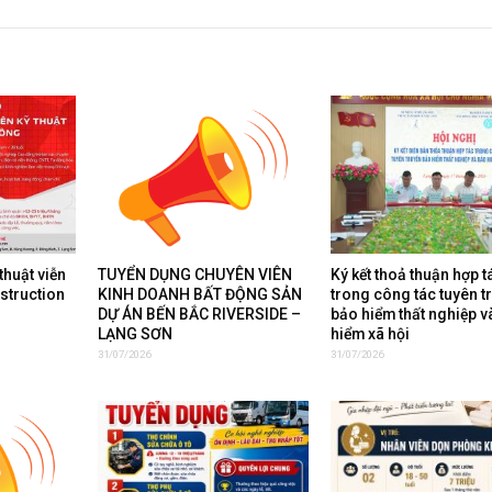
thuật viễn
TUYỂN DỤNG CHUYÊN VIÊN
Ký kết thoả thuận hợp t
nstruction
KINH DOANH BẤT ĐỘNG SẢN
trong công tác tuyên t
DỰ ÁN BẾN BẮC RIVERSIDE –
bảo hiểm thất nghiệp v
LẠNG SƠN
hiểm xã hội
31/07/2026
31/07/2026