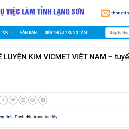
thongti
N TỨC
VĂN BẢN
GIỚI THIỆU TRUNG TÂM
LUYỆN KIM VICMET VIỆT NAM – tuy
ng tỉnh
. Đánh dấu trang
tại đây
.