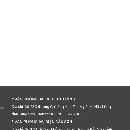
* VĂN PHÒNG ĐẠI DIỆN HỮU LŨNG
Địa chỉ: Số 230 đường Chi lăng, khu Tân Mỹ 2, xã Hữu Lũng,
ỉnh
tỉnh Lạng Sơn. Điện thoại: 02053.826.068
* VĂN PHÒNG ĐẠI DIỆN BẮC SƠN
Địa chỉ: Số 123, đường khởi nghĩa Bắc Sơn, xã Bắc Sơn, tỉnh