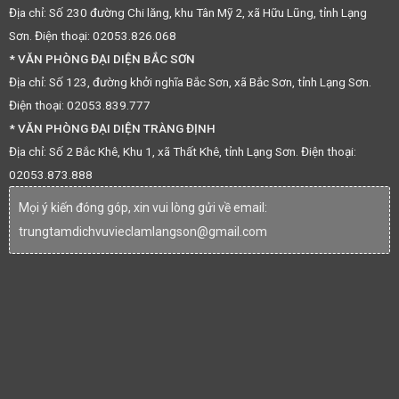
Địa chỉ: Số 230 đường Chi lăng, khu Tân Mỹ 2, xã Hữu Lũng, tỉnh Lạng
Sơn. Điện thoại: 02053.826.068
* VĂN PHÒNG ĐẠI DIỆN BẮC SƠN
Địa chỉ: Số 123, đường khởi nghĩa Bắc Sơn, xã Bắc Sơn, tỉnh Lạng Sơn.
Điện thoại: 02053.839.777
* VĂN PHÒNG ĐẠI DIỆN TRÀNG ĐỊNH
Địa chỉ: Số 2 Bắc Khê, Khu 1, xã Thất Khê, tỉnh Lạng Sơn. Điện thoại:
02053.873.888
Mọi ý kiến đóng góp, xin vui lòng gửi về email:
trungtamdichvuvieclamlangson@gmail.com