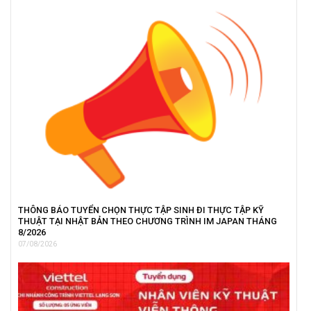
THÔNG BÁO TUYỂN CHỌN THỰC TẬP SINH ĐI THỰC TẬP KỸ
THUẬT TẠI NHẬT BẢN THEO CHƯƠNG TRÌNH IM JAPAN THÁNG
8/2026
07/08/2026