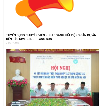
TUYỂN DỤNG CHUYÊN VIÊN KINH DOANH BẤT ĐỘNG SẢN DỰ ÁN
BẾN BẮC RIVERSIDE – LẠNG SƠN
31/07/2026