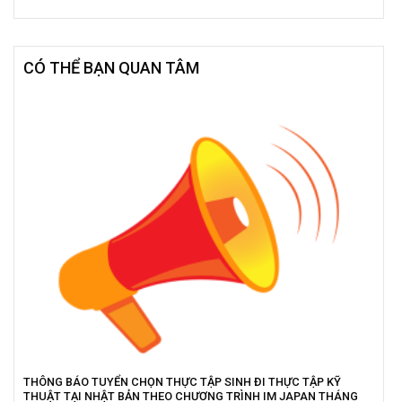
CÓ THỂ BẠN QUAN TÂM
THÔNG BÁO TUYỂN CHỌN THỰC TẬP SINH ĐI THỰC TẬP KỸ
THUẬT TẠI NHẬT BẢN THEO CHƯƠNG TRÌNH IM JAPAN THÁNG