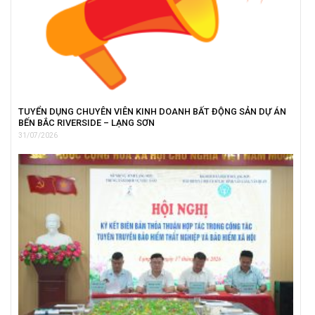
TUYỂN DỤNG CHUYÊN VIÊN KINH DOANH BẤT ĐỘNG SẢN DỰ ÁN
BẾN BẮC RIVERSIDE – LẠNG SƠN
31/07/2026