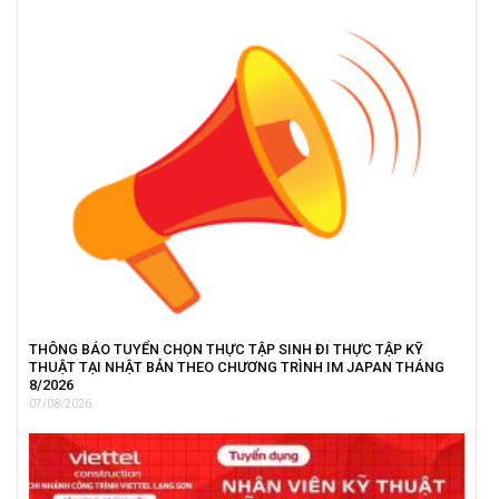
THÔNG BÁO TUYỂN CHỌN THỰC TẬP SINH ĐI THỰC TẬP KỸ
THUẬT TẠI NHẬT BẢN THEO CHƯƠNG TRÌNH IM JAPAN THÁNG
8/2026
07/08/2026