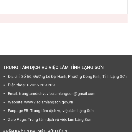
TRUNG TÂM DỊCH VỤ VIỆC LÀM TỈNH LẠNG SƠN
Địa chỉ: Số 66, Đường Lê Đại Hành, Phường Đông Kinh, Tỉnh Lạng Sơn
Điện thoại: 02056.289.289
Email: trungtamdichvuvieclamlangson@gmail.com
Website: www.vieclamlangson.gov.vn
Fanpage FB: Trung tâm dịch vụ việc làm Lạng Sơn
Zalo Page: Trung tâm dịch vụ việc làm Lạng Sơn
* VĂN PHÒNG ĐẠI DIỆN HỮU LŨNG