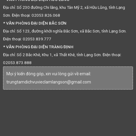
Địa chỉ: Số 230 đường Chi lăng, khu Tân Mỹ 2, xã Hữu Lũng, tỉnh Lạng
Sơn. Điện thoại: 02053.826.068
* VĂN PHÒNG ĐẠI DIỆN BẮC SƠN
Địa chỉ: Số 123, đường khởi nghĩa Bắc Sơn, xã Bắc Sơn, tỉnh Lạng Sơn.
Điện thoại: 02053.839.777
* VĂN PHÒNG ĐẠI DIỆN TRÀNG ĐỊNH
Địa chỉ: Số 2 Bắc Khê, Khu 1, xã Thất Khê, tỉnh Lạng Sơn. Điện thoại:
02053.873.888
Mọi ý kiến đóng góp, xin vui lòng gửi về email:
trungtamdichvuvieclamlangson@gmail.com