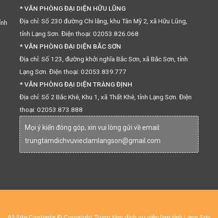
* VĂN PHÒNG ĐẠI DIỆN HỮU LŨNG
Địa chỉ: Số 230 đường Chi lăng, khu Tân Mỹ 2, xã Hữu Lũng,
ỉnh
tỉnh Lạng Sơn. Điện thoại: 02053.826.068
* VĂN PHÒNG ĐẠI DIỆN BẮC SƠN
Địa chỉ: Số 123, đường khởi nghĩa Bắc Sơn, xã Bắc Sơn, tỉnh
Lạng Sơn. Điện thoại: 02053.839.777
* VĂN PHÒNG ĐẠI DIỆN TRÀNG ĐỊNH
Địa chỉ: Số 2 Bắc Khê, Khu 1, xã Thất Khê, tỉnh Lạng Sơn. Điện
thoại: 02053.873.888
Mọi ý kiến đóng góp, xin vui lòng gửi về email:
trungtamdichvuvieclamlangson@gmail.com
All Site Contents © Copyright Trung tâm dịch vụ việc làm tỉnh Lạng Sơn