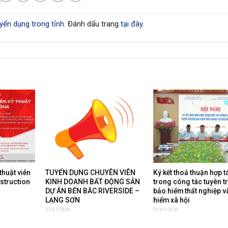
yển dụng trong tỉnh
. Đánh dấu trang
tại đây
.
thuật viễn
TUYỂN DỤNG CHUYÊN VIÊN
Ký kết thoả thuận hợp t
nstruction
KINH DOANH BẤT ĐỘNG SẢN
trong công tác tuyên t
DỰ ÁN BẾN BẮC RIVERSIDE –
bảo hiểm thất nghiệp v
LẠNG SƠN
hiểm xã hội
31/07/2026
31/07/2026