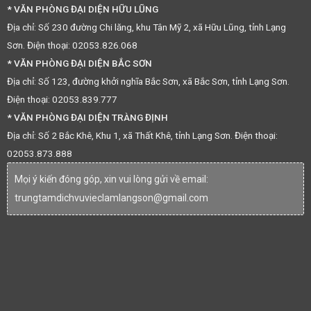
* VĂN PHÒNG ĐẠI DIỆN HỮU LŨNG
Địa chỉ: Số 230 đường Chi lăng, khu Tân Mỹ 2, xã Hữu Lũng, tỉnh Lạng
Sơn. Điện thoại: 02053.826.068
* VĂN PHÒNG ĐẠI DIỆN BẮC SƠN
Địa chỉ: Số 123, đường khởi nghĩa Bắc Sơn, xã Bắc Sơn, tỉnh Lạng Sơn.
Điện thoại: 02053.839.777
* VĂN PHÒNG ĐẠI DIỆN TRÀNG ĐỊNH
Địa chỉ: Số 2 Bắc Khê, Khu 1, xã Thất Khê, tỉnh Lạng Sơn. Điện thoại:
02053.873.888
Mọi ý kiến đóng góp, xin vui lòng gửi về email:
trungtamdichvuvieclamlangson@gmail.com