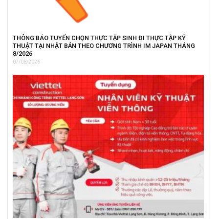
THÔNG BÁO TUYỂN CHỌN THỰC TẬP SINH ĐI THỰC TẬP KỸ
THUẬT TẠI NHẬT BẢN THEO CHƯƠNG TRÌNH IM JAPAN THÁNG
8/2026
07/08/2026