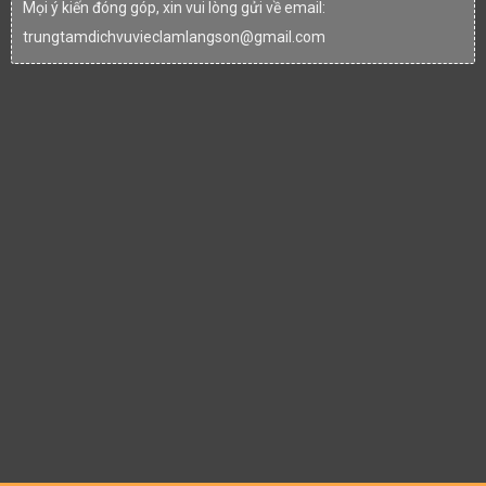
Mọi ý kiến đóng góp, xin vui lòng gửi về email:
trungtamdichvuvieclamlangson@gmail.com