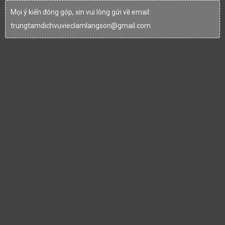
Mọi ý kiến đóng góp, xin vui lòng gửi về email:
trungtamdichvuvieclamlangson@gmail.com