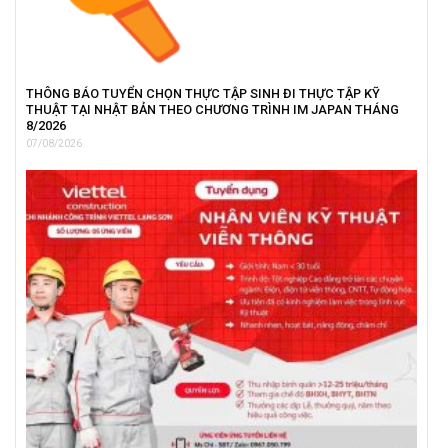
THÔNG BÁO TUYỂN CHỌN THỰC TẬP SINH ĐI THỰC TẬP KỸ
THUẬT TẠI NHẬT BẢN THEO CHƯƠNG TRÌNH IM JAPAN THÁNG
8/2026
07/08/2026