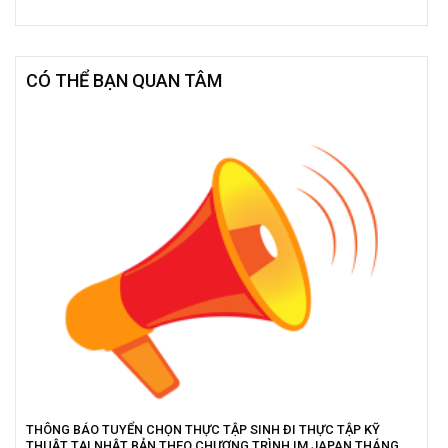
CÓ THỂ BẠN QUAN TÂM
THÔNG BÁO TUYỂN CHỌN THỰC TẬP SINH ĐI THỰC TẬP KỸ
THUẬT TẠI NHẬT BẢN THEO CHƯƠNG TRÌNH IM JAPAN THÁNG