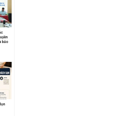
ác
ruyền
à bảo
dọn