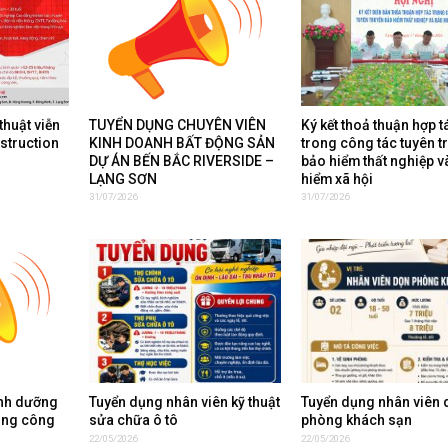
thuật viễn
TUYỂN DỤNG CHUYÊN VIÊN
Ký kết thoả thuận hợp t
nstruction
KINH DOANH BẤT ĐỘNG SẢN
trong công tác tuyên t
DỰ ÁN BẾN BẮC RIVERSIDE –
bảo hiểm thất nghiệp v
LẠNG SƠN
hiểm xã hội
31/07/2026
31/07/2026
inh dưỡng
Tuyển dụng nhân viên kỹ thuật
Tuyển dụng nhân viên 
ụng công
sửa chữa ô tô
phòng khách sạn
22/05/2026
22/05/2026