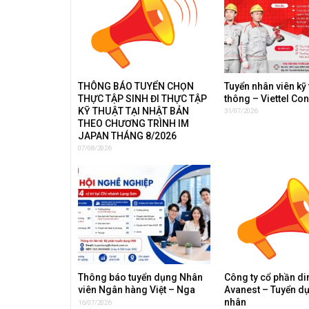
THÔNG BÁO TUYỂN CHỌN
Tuyển nhân viên kỹ 
THỰC TẬP SINH ĐI THỰC TẬP
thông – Viettel Co
KỸ THUẬT TẠI NHẬT BẢN
31/07/2026
THEO CHƯƠNG TRÌNH IM
JAPAN THÁNG 8/2026
07/08/2026
Thông báo tuyển dụng Nhân
Công ty cổ phần d
viên Ngân hàng Việt – Nga
Avanest – Tuyển d
nhân
16/07/2026