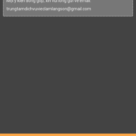
Mọi ý kiến đóng góp, xin vui lòng gửi về email:
trungtamdichvuvieclamlangson@gmail.com