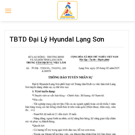
Skip
to
content
TBTD Đại Lý HyundaI Lạng Sơn