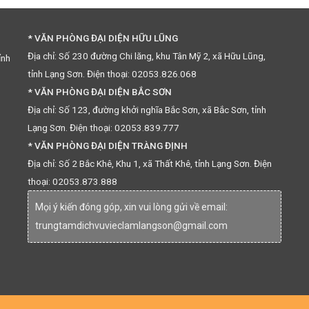
* VĂN PHÒNG ĐẠI DIỆN HỮU LŨNG
Địa chỉ: Số 230 đường Chi lăng, khu Tân Mỹ 2, xã Hữu Lũng,
ỉnh
tỉnh Lạng Sơn. Điện thoại: 02053.826.068
* VĂN PHÒNG ĐẠI DIỆN BẮC SƠN
Địa chỉ: Số 123, đường khởi nghĩa Bắc Sơn, xã Bắc Sơn, tỉnh
Lạng Sơn. Điện thoại: 02053.839.777
* VĂN PHÒNG ĐẠI DIỆN TRÀNG ĐỊNH
Địa chỉ: Số 2 Bắc Khê, Khu 1, xã Thất Khê, tỉnh Lạng Sơn. Điện
thoại: 02053.873.888
Mọi ý kiến đóng góp, xin vui lòng gửi về email:
trungtamdichvuvieclamlangson@gmail.com