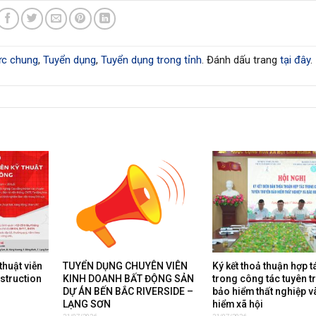
ức chung
,
Tuyển dụng
,
Tuyển dụng trong tỉnh
. Đánh dấu trang
tại đây
.
thuật viễn
TUYỂN DỤNG CHUYÊN VIÊN
Ký kết thoả thuận hợp t
nstruction
KINH DOANH BẤT ĐỘNG SẢN
trong công tác tuyên t
DỰ ÁN BẾN BẮC RIVERSIDE –
bảo hiểm thất nghiệp v
LẠNG SƠN
hiểm xã hội