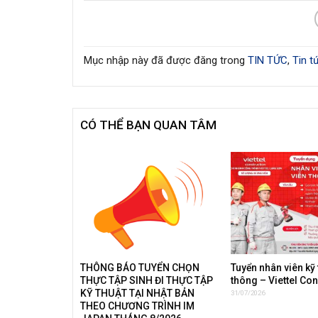
Mục nhập này đã được đăng trong
TIN TỨC
,
Tin t
CÓ THỂ BẠN QUAN TÂM
THÔNG BÁO TUYỂN CHỌN
Tuyển nhân viên kỹ 
THỰC TẬP SINH ĐI THỰC TẬP
thông – Viettel Co
KỸ THUẬT TẠI NHẬT BẢN
31/07/2026
THEO CHƯƠNG TRÌNH IM