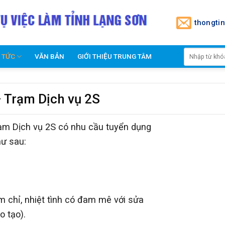
thongti
N TỨC
VĂN BẢN
GIỚI THIỆU TRUNG TÂM
Trạm Dịch vụ 2S
ạm Dịch vụ 2S có nhu cầu tuyển dụng
hư sau:
ăm chỉ, nhiệt tình có đam mê với sửa
o tạo).