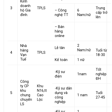
Kinh
doanh
3
TPLS
Trung
hộ Gia
– Công
6
cấp trở
đình.
nghệ TT
Nam/nữ
lên
– Bán
hàng
online
2
Nhà
Lễ tân
Nam/nữ
hàng
Tuổi từ
4
TPLS
Vạn
18-30
Tuế
Kế toán
1 nữ
Tốt
-Kỹ sư
1nam
nghiệp
điện
ĐH
Công
ty CP
Khu
-Kỹ sư dân
khu
N16,tt
5
dụng và
Tuổi
chung
Cao
1 nam
công
27-45
chuyển
Lộc
nghiệp
LS
-Kỹ sư
1