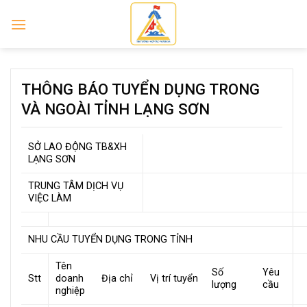
Skip
to
content
THÔNG BÁO TUYỂN DỤNG TRONG
VÀ NGOÀI TỈNH LẠNG SƠN
SỞ LAO ĐỘNG TB&XH
LẠNG SƠN
TRUNG TÂM DỊCH VỤ
VIỆC LÀM
NHU CẦU TUYỂN DỤNG TRONG TỈNH
Tên
Số
Yêu
Stt
doanh
Địa chỉ
Vị trí tuyển
lượng
cầu
nghiệp