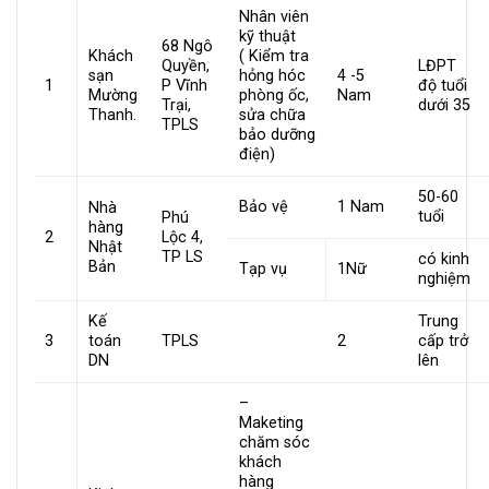
Nhân viên
kỹ thuật
68 Ngô
Khách
( Kiểm tra
Quyền,
LĐPT
sạn
hỏng hóc
4 -5
1
P Vĩnh
độ tuổi
Mường
phòng ốc,
Nam
Trại,
dưới 35
Thanh.
sửa chữa
TPLS
bảo dưỡng
điện)
50-60
Bảo vệ
1 Nam
Nhà
tuổi
Phú
hàng
2
Lộc 4,
Nhật
TP LS
có kinh
Bản
Tạp vụ
1Nữ
nghiệm
Kế
Trung
3
toán
TPLS
2
cấp trở
DN
lên
–
Maketing
chăm sóc
khách
hàng