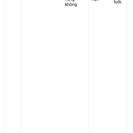
tuổi;
không