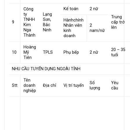
Kế toán
2 nữ
Công
ty
Lạng
Trung
TNHH
Sơn,
Hànhchính
9
cấp trở
Kim
Bắc
Nhân viên
2
lên
Nga
Ninh
kinh
nam/nữ
Thành
doanh
Hoàng
20 – 35
10
Mỹ
TPLS
Phụ bếp
2 nữ
tuổi
Tiên
NHU CẦU TUYỂN DỤNG NGOÀI TỈNH
Tên
Số
Yêu
Stt
doanh
Địa chỉ
Vị trí tuyển
lượng
cầu
nghiệp