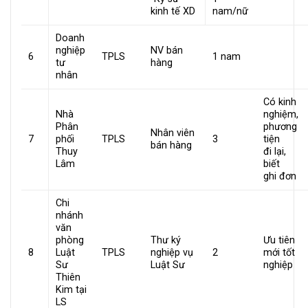
kinh tế XD
nam/nữ
Doanh
nghiệp
NV bán
6
TPLS
1 nam
tư
hàng
nhân
Có kinh
Nhà
nghiệm,
Phân
phương
Nhân viên
7
phối
TPLS
3
tiện
bán hàng
Thuy
đi lại,
Lâm
biết
ghi đơn
Chi
nhánh
văn
phòng
Thư ký
Ưu tiên
8
Luật
TPLS
nghiệp vụ
2
mới tốt
Sư
Luật Sư
nghiệp
Thiên
Kim tại
LS