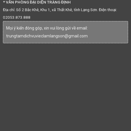
* VĂN PHÒNG ĐẠI DIỆN TRÀNG ĐỊNH
Địa chỉ: Số 2 Bắc Khê, Khu 1, xã Thất Khê, tỉnh Lạng Sơn. Điện thoại:
02053.873.888
Mọi ý kiến đóng góp, xin vui lòng gửi về email:
trungtamdichvuvieclamlangson@gmail.com