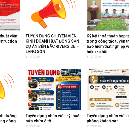
thuật viễn
TUYỂN DỤNG CHUYÊN VIÊN
Ký kết thoả thuận hợp t
nstruction
KINH DOANH BẤT ĐỘNG SẢN
trong công tác tuyên t
DỰ ÁN BẾN BẮC RIVERSIDE –
bảo hiểm thất nghiệp v
LẠNG SƠN
hiểm xã hội
31/07/2026
31/07/2026
inh dưỡng
Tuyển dụng nhân viên kỹ thuật
Tuyển dụng nhân viên 
ụng công
sửa chữa ô tô
phòng khách sạn
22/05/2026
22/05/2026