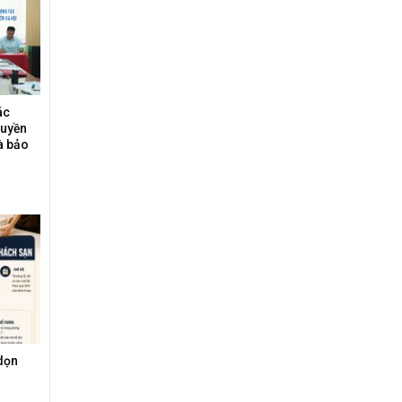
ác
ruyền
à bảo
dọn