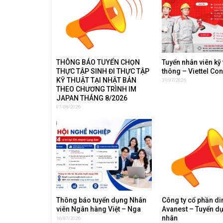
THÔNG BÁO TUYỂN CHỌN
Tuyển nhân viên kỹ 
THỰC TẬP SINH ĐI THỰC TẬP
thông – Viettel Co
KỸ THUẬT TẠI NHẬT BẢN
31/07/2026
THEO CHƯƠNG TRÌNH IM
JAPAN THÁNG 8/2026
07/08/2026
Thông báo tuyển dụng Nhân
Công ty cổ phần d
viên Ngân hàng Việt – Nga
Avanest – Tuyển d
nhân
16/07/2026