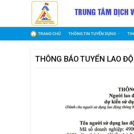
Skip
to
content
TRANG CHỦ
THÔNG TIN TUYỂN DỤNG
TI
THÔNG BÁO TUYỂN LAO ĐỘ