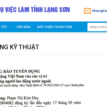
thongti
N TỨC
VĂN BẢN
GIỚI THIỆU TRUNG TÂM
NG KỸ THUẬT