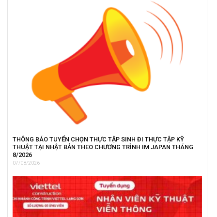
THÔNG BÁO TUYỂN CHỌN THỰC TẬP SINH ĐI THỰC TẬP KỸ
THUẬT TẠI NHẬT BẢN THEO CHƯƠNG TRÌNH IM JAPAN THÁNG
8/2026
07/08/2026