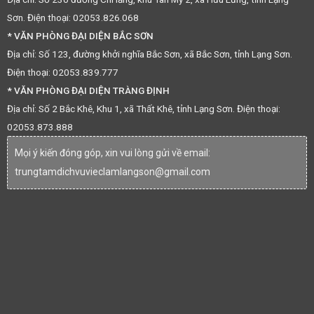
Sơn. Điện thoại: 02053.826.068
* VĂN PHÒNG ĐẠI DIỆN BẮC SƠN
Địa chỉ: Số 123, đường khởi nghĩa Bắc Sơn, xã Bắc Sơn, tỉnh Lạng Sơn.
Điện thoại: 02053.839.777
* VĂN PHÒNG ĐẠI DIỆN TRÀNG ĐỊNH
Địa chỉ: Số 2 Bắc Khê, Khu 1, xã Thất Khê, tỉnh Lạng Sơn. Điện thoại:
02053.873.888
Mọi ý kiến đóng góp, xin vui lòng gửi về email:
trungtamdichvuvieclamlangson@gmail.com