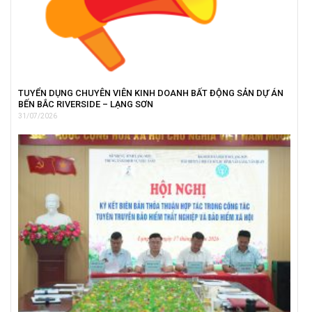
TUYỂN DỤNG CHUYÊN VIÊN KINH DOANH BẤT ĐỘNG SẢN DỰ ÁN
BẾN BẮC RIVERSIDE – LẠNG SƠN
31/07/2026