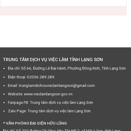
TRUNG TÂM DỊCH VỤ VIỆC LÀM TỈNH LẠNG SƠN
Địa chỉ: Số 66, Đường Lê Đại Hành, Phường Đông Kinh, Tỉnh Lạng Sơn
Điện thoại: 02056.289.289
Email: trungtamdichvuvieclamlangson@gmail.com
Website: www.vieclamlangson.gov.vn
Fanpage FB: Trung tâm dịch vụ việc làm Lạng Sơn
Zalo Page: Trung tâm dịch vụ việc làm Lạng Sơn
* VĂN PHÒNG ĐẠI DIỆN HỮU LŨNG
Địa chỉ: Số 230 đường Chi lăng, khu Tân Mỹ 2, xã Hữu Lũng, tỉnh Lạng