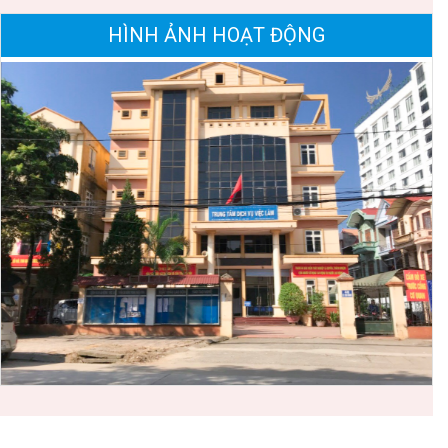
HÌNH ẢNH HOẠT ĐỘNG