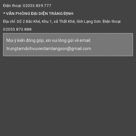
Điện thoại: 02053.839.777
* VĂN PHÒNG ĐẠI DIỆN TRÀNG ĐỊNH
Địa chỉ: Số 2 Bắc Khê, Khu 1, xã Thất Khê, tỉnh Lạng Sơn. Điện thoại:
02053.873.888
Mọi ý kiến đóng góp, xin vui lòng gửi về email:
trungtamdichvuvieclamlangson@gmail.com