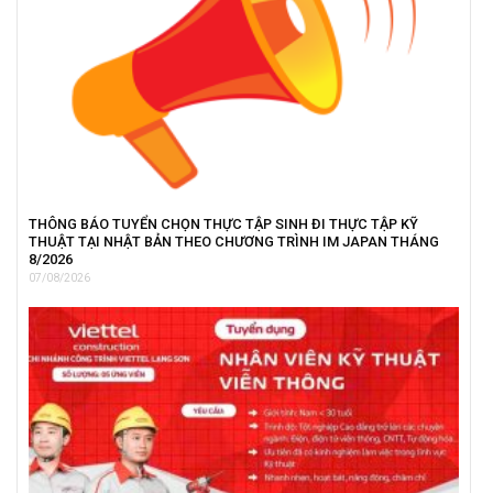
THÔNG BÁO TUYỂN CHỌN THỰC TẬP SINH ĐI THỰC TẬP KỸ
THUẬT TẠI NHẬT BẢN THEO CHƯƠNG TRÌNH IM JAPAN THÁNG
8/2026
07/08/2026