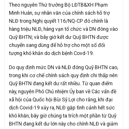
Theo nguyên Thứ trưởng Bộ LĐTB&XH Phạm
Minh Huân, sự nhân văn của chính sách hỗ trợ
NLĐ trong Nghị quyết 116/NQ-CP đó chính là
hàng triệu NLĐ, hàng vạn tổ chức và DN đóng vào
Quỹ BHTN; và bây giờ kết dư Quỹ BHTN được
chuyển sang dùng để hỗ trợ cho một số đối
tượng khó khăn do dịch bệnh Covd-19.
Do quy định mức DN và NLĐ đóng Quỹ BHTN cao,
trong khi cơ chế chính sách quy định chi thấp nên
Quỹ BHTN đang kết dư rất nhiều. Từ quan điểm
này, nguyên Phó Chủ nhiệm Ủy ban về Các vấn đề
xã hội của Quốc hội Bùi Sỹ Lợi cho rằng, khi đại
dịch Covid-19 xảy ra, NLĐ gặp tình cảnh hết sức
khó khăn, bây giờ chúng ta trích một phần từ Quỹ
BHTN đang kết dư lớn này cho chính NLĐ và giảm