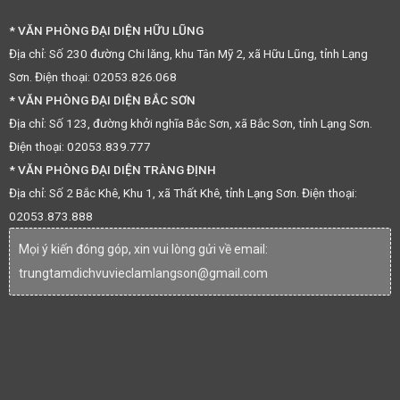
* VĂN PHÒNG ĐẠI DIỆN HỮU LŨNG
Địa chỉ: Số 230 đường Chi lăng, khu Tân Mỹ 2, xã Hữu Lũng, tỉnh Lạng
Sơn. Điện thoại: 02053.826.068
* VĂN PHÒNG ĐẠI DIỆN BẮC SƠN
Địa chỉ: Số 123, đường khởi nghĩa Bắc Sơn, xã Bắc Sơn, tỉnh Lạng Sơn.
Điện thoại: 02053.839.777
* VĂN PHÒNG ĐẠI DIỆN TRÀNG ĐỊNH
Địa chỉ: Số 2 Bắc Khê, Khu 1, xã Thất Khê, tỉnh Lạng Sơn. Điện thoại:
02053.873.888
Mọi ý kiến đóng góp, xin vui lòng gửi về email:
trungtamdichvuvieclamlangson@gmail.com