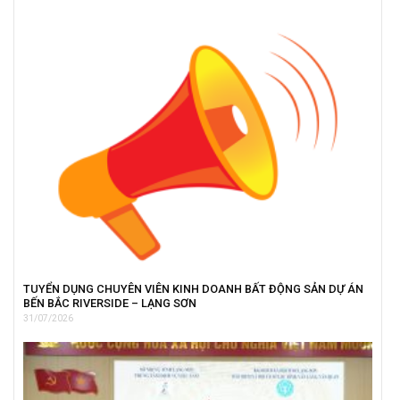
TUYỂN DỤNG CHUYÊN VIÊN KINH DOANH BẤT ĐỘNG SẢN DỰ ÁN
BẾN BẮC RIVERSIDE – LẠNG SƠN
31/07/2026