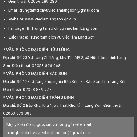
Điện thoại: 02056.289.289
Email: trungtamdichvuvieclamlangson@gmail.com
Website: www.vieclamlangson.gov.vn
Fanpage FB: Trung tâm dịch vụ việc làm Lạng Sơn
Zalo Page: Trung tâm dịch vụ việc làm Lạng Sơn
* VĂN PHÒNG ĐẠI DIỆN HỮU LŨNG
Địa chỉ: Số 230 đường Chi lăng, khu Tân Mỹ 2, xã Hữu Lũng, tỉnh Lạng
Sơn. Điện thoại: 02053.826.068
* VĂN PHÒNG ĐẠI DIỆN BẮC SƠN
Địa chỉ: Số 123, đường khởi nghĩa Bắc Sơn, xã Bắc Sơn, tỉnh Lạng Sơn.
Điện thoại: 02053.839.777
* VĂN PHÒNG ĐẠI DIỆN TRÀNG ĐỊNH
Địa chỉ: Số 2 Bắc Khê, Khu 1, xã Thất Khê, tỉnh Lạng Sơn. Điện thoại:
02053.873.888
Mọi ý kiến đóng góp, xin vui lòng gửi về email:
trungtamdichvuvieclamlangson@gmail.com