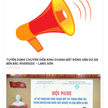
TUYỂN DỤNG CHUYÊN VIÊN KINH DOANH BẤT ĐỘNG SẢN DỰ ÁN
BẾN BẮC RIVERSIDE – LẠNG SƠN
31/07/2026