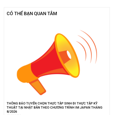
CÓ THỂ BẠN QUAN TÂM
THÔNG BÁO TUYỂN CHỌN THỰC TẬP SINH ĐI THỰC TẬP KỸ
THUẬT TẠI NHẬT BẢN THEO CHƯƠNG TRÌNH IM JAPAN THÁNG
8/2026