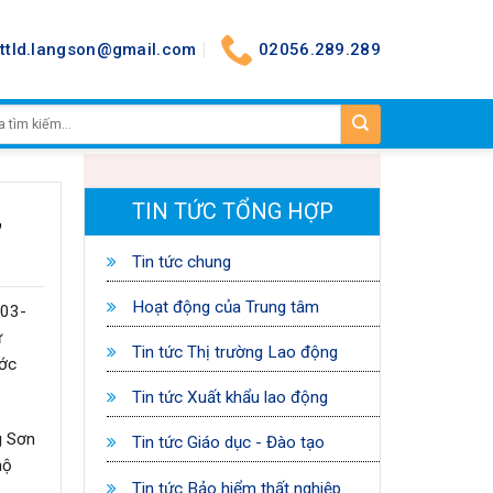
nttld.langson@gmail.com
02056.289.289
TIN TỨC TỔNG HỢP
,
Tin tức chung
Hoạt động của Trung tâm
103-
ư
Tin tức Thị trường Lao động
ước
Tin tức Xuất khẩu lao động
g Sơn
Tin tức Giáo dục - Đào tạo
hộ
Tin tức Bảo hiểm thất nghiệp
…