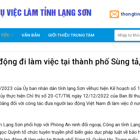
thongti
N TỨC
VĂN BẢN
GIỚI THIỆU TRUNG TÂM
động đi làm việc tại thành phố Sùng tả
023 của Ủy ban nhân dân tỉnh lạng Sơn vềhực hiện Kế hoạch số 
y thực hiện Chỉ thị số 20-CT/TW, ngày 12/12/2022 của Ban Bí th
ảng đối với công tác đưa người lao động Việt Nam đi làm việc ở n
h Lạng Sơn phối hợp với Phòng An ninh đối ngoại, Công an tỉnh Lạn
c Quỳnh tổ chức tuyên truyền phổ biến giáo dục pháp luật về bảo 
 lao động đi làm việc tại thành phố Sùng tả, Quảng tây, Trung quốc