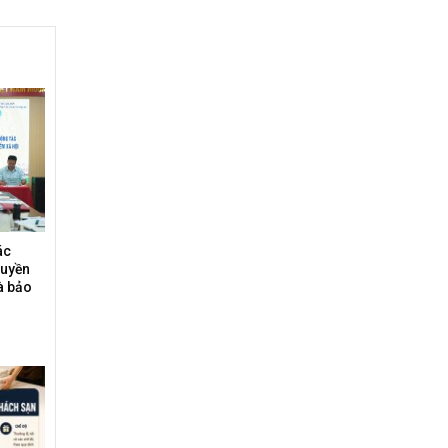
ác
ruyền
à bảo