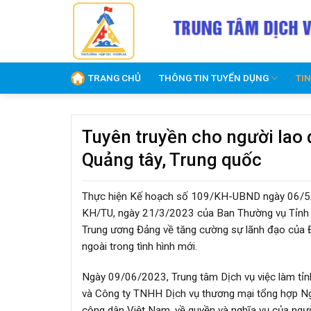
Skip
to
content
TRANG CHỦ
THÔNG TIN TUYỂN DỤNG
TI
Tuyên truyền cho người lao 
Quảng tây, Trung quốc
Thực hiện Kế hoạch số 109/KH-UBND ngày 06/5/2
KH/TU, ngày 21/3/2023 của Ban Thường vụ Tỉnh ủ
Trung ương Đảng về tăng cường sự lãnh đạo của Đ
ngoài trong tình hình mới.
Ngày 09/06/2023, Trung tâm Dịch vụ việc làm tỉn
và Công ty TNHH Dịch vụ thương mại tổng hợp Ngọ
công dân Việt Nam, về quyền và nghĩa vụ của người