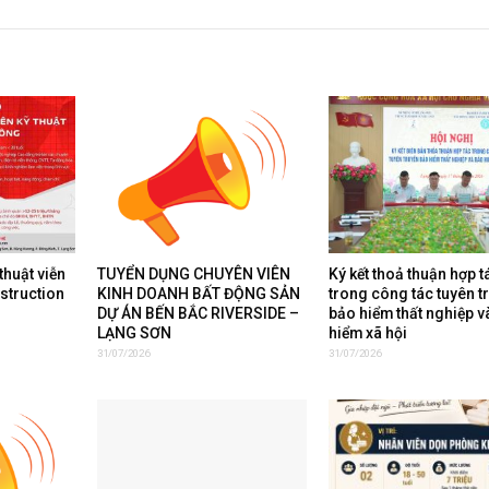
thuật viễn
TUYỂN DỤNG CHUYÊN VIÊN
Ký kết thoả thuận hợp t
nstruction
KINH DOANH BẤT ĐỘNG SẢN
trong công tác tuyên t
DỰ ÁN BẾN BẮC RIVERSIDE –
bảo hiểm thất nghiệp v
LẠNG SƠN
hiểm xã hội
31/07/2026
31/07/2026