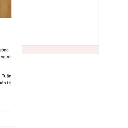
n
Hướng
 người
 Tuấn
ản trị