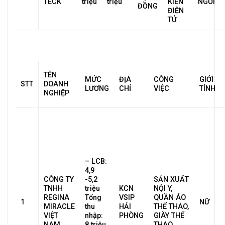
TECK
triệu
triệu
KIÊN
NGỒI
ĐỒNG
ĐIỆN
TỬ
TÊN
MỨC
ĐỊA
CÔNG
GIỚI
STT
DOANH
LƯƠNG
CHỈ
VIỆC
TÍNH
NGHIỆP
– LCB:
4,9
CÔNG TY
-5,2
SẢN XUẤT
TNHH
triệu
KCN
NỘI Y,
REGINA
Tổng
VSIP
QUẦN ÁO
1
NỮ
MIRACLE
thu
HẢI
THỂ THAO,
VIỆT
nhập:
PHÒNG
GIÀY THỂ
NAM
8 triệu
THAO