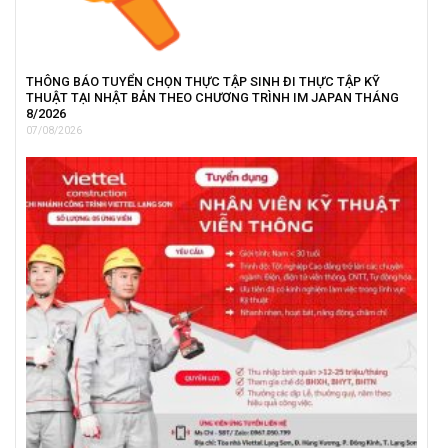
THÔNG BÁO TUYỂN CHỌN THỰC TẬP SINH ĐI THỰC TẬP KỸ
THUẬT TẠI NHẬT BẢN THEO CHƯƠNG TRÌNH IM JAPAN THÁNG
8/2026
07/08/2026