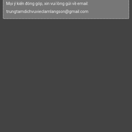
Mọi ý kiến đóng góp, xin vui lòng gửi về email:
trungtamdichvuvieclamlangson@gmail.com