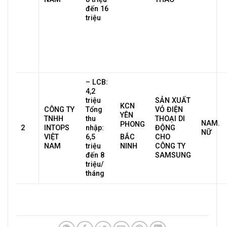
đến 16
triệu
– LCB:
4,2
triệu
SẢN XUẤT
KCN
CÔNG TY
Tổng
VỎ ĐIỆN
YÊN
TNHH
thu
THOẠI DI
NAM.
PHONG
2
INTOPS
nhập:
ĐỘNG
NỮ
VIỆT
6,5
CHO
BẮC
NAM
triệu
CÔNG TY
NINH
đến 8
SAMSUNG
triệu/
tháng