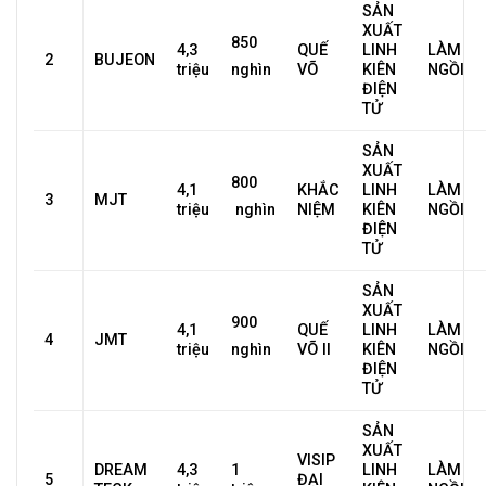
SẢN
XUẤT
850
4,3
QUẾ
LINH
LÀM
2
BUJEON
triệu
VÕ
KIÊN
NGỒI
nghìn
ĐIỆN
TỬ
SẢN
XUẤT
800
4,1
KHẮC
LINH
LÀM
3
MJT
triệu
NIỆM
KIÊN
NGỒI
nghìn
ĐIỆN
TỬ
SẢN
XUẤT
900
4,1
QUẾ
LINH
LÀM
4
JMT
triệu
VÕ II
KIÊN
NGỒI
nghìn
ĐIỆN
TỬ
SẢN
XUẤT
VISIP
DREAM
4,3
1
LINH
LÀM
5
ĐẠI