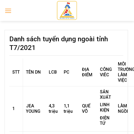
Skip
to
content
Danh sách tuyển dụng ngoài tỉnh
T7/2021
MÔI
ĐỊA
CÔNG
TRƯỜN
STT
TÊN DN
LCB
PC
ĐIỂM
VIÊC
LÀM
VIỆC
SẢN
XUẤT
LINH
JEA
4,3
1,1
QUẾ
LÀM
1
KIỆN
YOUNG
triệu
triệu
VÕ
NGỒI
ĐIỆN
TỬ