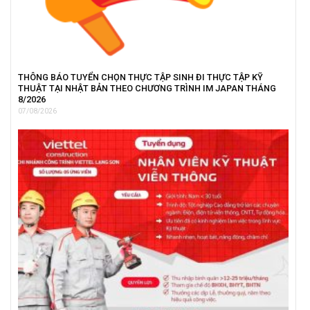
THÔNG BÁO TUYỂN CHỌN THỰC TẬP SINH ĐI THỰC TẬP KỸ
THUẬT TẠI NHẬT BẢN THEO CHƯƠNG TRÌNH IM JAPAN THÁNG
8/2026
07/08/2026