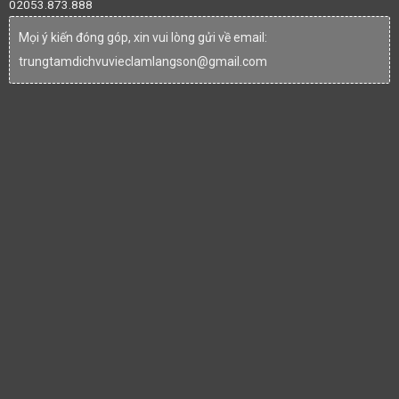
02053.873.888
Mọi ý kiến đóng góp, xin vui lòng gửi về email:
trungtamdichvuvieclamlangson@gmail.com