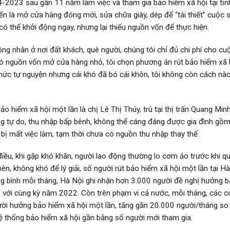
 4-2023 sau gần 11 năm làm việc và tham gia bảo hiểm xã hội tại tỉn
n là mở cửa hàng đóng mới, sửa chữa giày, dép để “tái thiết” cuộc 
ó thể khởi động ngay, nhưng lại thiếu nguồn vốn để thực hiện.
ng nhân ở nơi đất khách, quê người, chúng tôi chỉ đủ chi phí cho cu
có nguồn vốn mở cửa hàng nhỏ, tôi chọn phương án rút bảo hiểm xã 
thức tự nguyện nhưng cái khó đã bó cái khôn, tôi không còn cách nà
o hiểm xã hội một lần là chị Lê Thị Thúy, trú tại thị trấn Quang Min
ộng tự do, thu nhập bấp bênh, không thể cáng đáng được gia đình gồ
ị bị mất việc làm, tạm thời chưa có nguồn thu nhập thay thế.
ều, khi gặp khó khăn, người lao động thường lo cơm áo trước khi q
n, không khó để lý giải, số người rút bảo hiểm xã hội một lần tại H
g bình mỗi tháng, Hà Nội ghi nhận hơn 3.000 người đề nghị hưởng 
 với cùng kỳ năm 2022. Còn trên phạm vi cả nước, mỗi tháng, các c
ời hưởng bảo hiểm xã hội một lần, tăng gần 20.000 người/tháng so 
hệ thống bảo hiểm xã hội gần bằng số người mới tham gia.