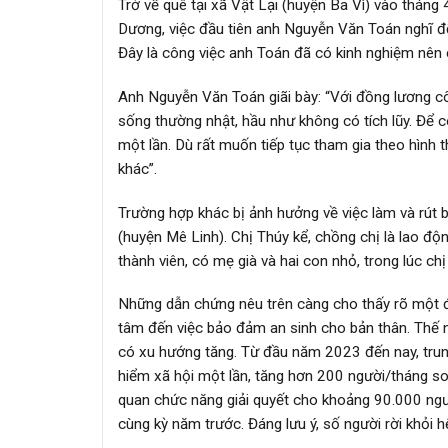
Trở về quê tại xã Vật Lại (huyện Ba Vì) vào tháng
Dương, việc đầu tiên anh Nguyễn Văn Toán nghĩ đế
Đây là công việc anh Toán đã có kinh nghiệm nên c
Anh Nguyễn Văn Toán giãi bày: “Với đồng lương cô
sống thường nhật, hầu như không có tích lũy. Để 
một lần. Dù rất muốn tiếp tục tham gia theo hình 
khác”.
Trường hợp khác bị ảnh hưởng về việc làm và rút bả
(huyện Mê Linh). Chị Thúy kể, chồng chị là lao đ
thành viên, có mẹ già và hai con nhỏ, trong lúc ch
Những dẫn chứng nêu trên càng cho thấy rõ một đi
tâm đến việc bảo đảm an sinh cho bản thân. Thế nê
có xu hướng tăng. Từ đầu năm 2023 đến nay, trun
hiểm xã hội một lần, tăng hơn 200 người/tháng so
quan chức năng giải quyết cho khoảng 90.000 ngư
cùng kỳ năm trước. Đáng lưu ý, số người rời khỏi 