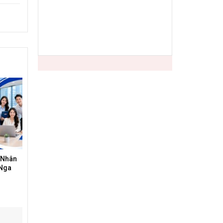
 Nhân
 Nga