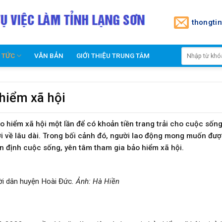
thongti
N TỨC
VĂN BẢN
GIỚI THIỆU TRUNG TÂM
hiểm xã hội
 hiểm xã hội một lần để có khoản tiền trang trải cho cuộc sống
ợi về lâu dài. Trong bối cảnh đó, người lao động mong muốn đượ
n định cuộc sống, yên tâm tham gia bảo hiểm xã hội.
ời dân huyện Hoài Đức
. Ảnh: Hà Hiền