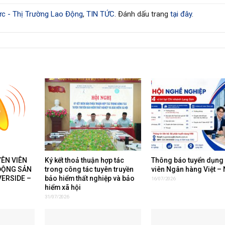
c - Thị Trường Lao Động
,
TIN TỨC
. Đánh dấu trang
tại đây
.
ÊN VIÊN
Ký kết thoả thuận hợp tác
Thông báo tuyển dụng
ĐỘNG SẢN
trong công tác tuyên truyền
viên Ngân hàng Việt –
VERSIDE –
bảo hiểm thất nghiệp và bảo
16/07/2026
hiểm xã hội
31/07/2026