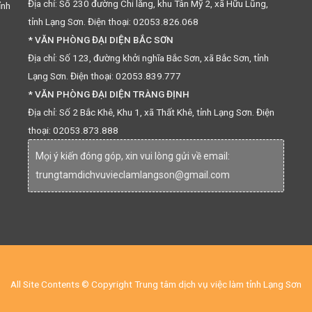
Địa chỉ: Số 230 đường Chi lăng, khu Tân Mỹ 2, xã Hữu Lũng,
ỉnh
tỉnh Lạng Sơn. Điện thoại: 02053.826.068
* VĂN PHÒNG ĐẠI DIỆN BẮC SƠN
Địa chỉ: Số 123, đường khởi nghĩa Bắc Sơn, xã Bắc Sơn, tỉnh
Lạng Sơn. Điện thoại: 02053.839.777
* VĂN PHÒNG ĐẠI DIỆN TRÀNG ĐỊNH
Địa chỉ: Số 2 Bắc Khê, Khu 1, xã Thất Khê, tỉnh Lạng Sơn. Điện
thoại: 02053.873.888
Mọi ý kiến đóng góp, xin vui lòng gửi về email:
trungtamdichvuvieclamlangson@gmail.com
All Site Contents © Copyright Trung tâm dịch vụ việc làm tỉnh Lạng Sơn