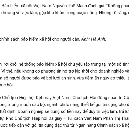
 Bảo hiểm xã hội Việt Nam Nguyễn Thế Mạnh đánh giá: “Không phải
h hưởng về việc làm, gặp khó khăn trong cuộc sống. Nhưng rõ ràng, 
chính sách bảo hiểm xã hội cho người dân.
Ảnh: Hà Anh.
, rời khỏi hệ thống bảo hiểm xã hội chủ yếu tập trung tại một số tỉnh
 Vì thế, nếu không có phương án hỗ trợ kịp thời cho doanh nghiệp v
m số người được bảo vệ bởi lưới an sinh, vừa tiềm ẩn nguy cơ thiếu l
phục hồi…
 Chủ tịch Hiệp hội Dệt may Việt Nam, Chủ tịch Hội đồng quản trị Cô
ng mong muốn các bộ, ngành chức năng thiết kế gói tín dụng cho 
hất định. Doanh nghiệp sẽ dùng số tiền này để duy trì việc làm, trả l
tự, Phó Chủ tịch Hiệp hội Da giày – Túi xách Việt Nam Phan Thị Th
ược tiếp cận với gói tín dụng đặc thù từ Ngân hàng Chính sách xã h