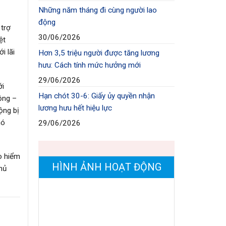
Những năm tháng đi cùng người lao
động
 trợ
30/06/2026
ệt
i lãi
Hơn 3,5 triệu người được tăng lương
hưu: Cách tính mức hưởng mới
29/06/2026
ới
Hạn chót 30-6: Giấy ủy quyền nhận
ộng –
lương hưu hết hiệu lực
ộng bị
hó
29/06/2026
ảo hiểm
HÌNH ẢNH HOẠT ĐỘNG
hủ