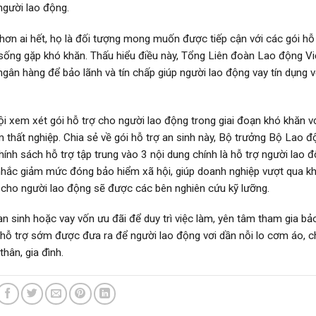
người lao động.
hơn ai hết, họ là đối tượng mong muốn được tiếp cận với các gói hỗ
c sống gặp khó khăn. Thấu hiểu điều này, Tổng Liên đoàn Lao động Vi
gân hàng để bảo lãnh và tín chấp giúp người lao động vay tín dụng vớ
hội xem xét gói hỗ trợ cho người lao động trong giai đoạn khó khăn v
thất nghiệp. Chia sẻ về gói hỗ trợ an sinh này, Bộ trưởng Bộ Lao đ
nh sách hỗ trợ tập trung vào 3 nội dung chính là hỗ trợ người lao đ
 nhắc giảm mức đóng bảo hiểm xã hội, giúp doanh nghiệp vượt qua k
n cho người lao động sẽ được các bên nghiên cứu kỹ lưỡng.
 an sinh hoặc vay vốn ưu đãi để duy trì việc làm, yên tâm tham gia b
i hỗ trợ sớm được đưa ra để người lao động vơi dần nỗi lo cơm áo, c
hân, gia đình.