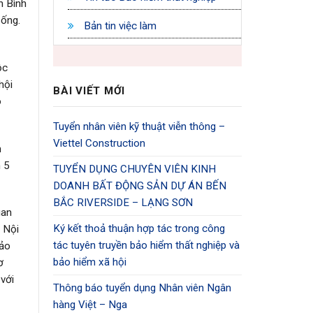
h Bình
sống.
Bản tin việc làm
ộc
hội
BÀI VIẾT MỚI
o
Tuyển nhân viên kỹ thuật viễn thông –
Viettel Construction
h
m 5
TUYỂN DỤNG CHUYÊN VIÊN KINH
DOANH BẤT ĐỘNG SẢN DỰ ÁN BẾN
BẮC RIVERSIDE – LẠNG SƠN
uan
Ký kết thoả thuận hợp tác trong công
à Nội
tác tuyên truyền bảo hiểm thất nghiệp và
bảo
bảo hiểm xã hội
ơ
với
Thông báo tuyển dụng Nhân viên Ngân
hàng Việt – Nga