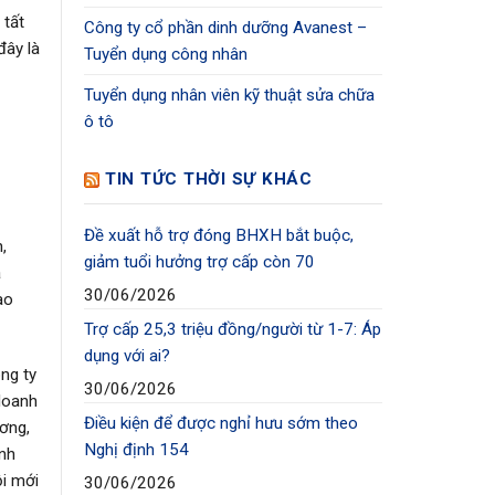
 tất
Công ty cổ phần dinh dưỡng Avanest –
đây là
Tuyển dụng công nhân
Tuyển dụng nhân viên kỹ thuật sửa chữa
ô tô
TIN TỨC THỜI SỰ KHÁC
Đề xuất hỗ trợ đóng BHXH bắt buộc,
,
giảm tuổi hưởng trợ cấp còn 70
à
30/06/2026
ao
Trợ cấp 25,3 triệu đồng/người từ 1-7: Áp
dụng với ai?
ng ty
30/06/2026
doanh
Điều kiện để được nghỉ hưu sớm theo
ương,
Nghị định 154
anh
ội mới
30/06/2026