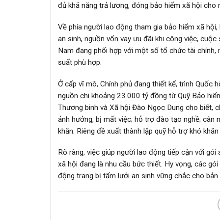
đủ khả năng trả lương, đóng bảo hiểm xã hội cho 
Về phía người lao động tham gia bảo hiểm xã hội, 
an sinh, nguồn vốn vay ưu đãi khi công việc, cuộ
Nam đang phối hợp với một số tổ chức tài chính, n
suất phù hợp.
Ở cấp vĩ mô, Chính phủ đang thiết kế, trình Quốc 
nguồn chi khoảng 23.000 tỷ đồng từ Quỹ Bảo hiểm 
Thương binh và Xã hội Đào Ngọc Dung cho biết, chí
ảnh hưởng, bị mất việc; hỗ trợ đào tạo nghề; cân
khăn. Riêng đề xuất thành lập quỹ hỗ trợ khó khă
Rõ ràng, việc giúp người lao động tiếp cận với gói
xã hội đang là nhu cầu bức thiết. Hy vọng, các gó
động trang bị tấm lưới an sinh vững chắc cho bản t