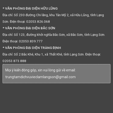
* VĂN PHÒNG ĐẠI DIỆN HỮU LŨNG
Địa chỉ: Số 230 đường Chi lăng, khu Tân Mỹ 2, xã Hữu Lũng, tỉnh Lạng
Sơn. Điện thoại: 02053.826.068
* VĂN PHÒNG ĐẠI DIỆN BẮC SƠN
Địa chỉ: Số 123, đường khởi nghĩa Bắc Sơn, xã Bắc Sơn, tỉnh Lạng Sơn.
Điện thoại: 02053.839.777
* VĂN PHÒNG ĐẠI DIỆN TRÀNG ĐỊNH
Địa chỉ: Số 2 Bắc Khê, Khu 1, xã Thất Khê, tỉnh Lạng Sơn. Điện thoại:
02053.873.888
Mọi ý kiến đóng góp, xin vui lòng gửi về email:
trungtamdichvuvieclamlangson@gmail.com