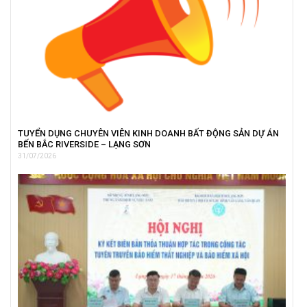
TUYỂN DỤNG CHUYÊN VIÊN KINH DOANH BẤT ĐỘNG SẢN DỰ ÁN
BẾN BẮC RIVERSIDE – LẠNG SƠN
31/07/2026