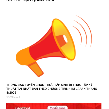
THÔNG BÁO TUYỂN CHỌN THỰC TẬP SINH ĐI THỰC TẬP KỸ
THUẬT TẠI NHẬT BẢN THEO CHƯƠNG TRÌNH IM JAPAN THÁNG
8/2026
07/08/2026