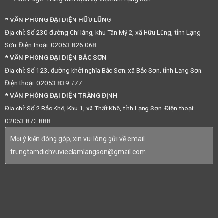
* VĂN PHÒNG ĐẠI DIỆN HỮU LŨNG
Địa chỉ: Số 230 đường Chi lăng, khu Tân Mỹ 2, xã Hữu Lũng, tỉnh Lạng
Sơn. Điện thoại: 02053.826.068
* VĂN PHÒNG ĐẠI DIỆN BẮC SƠN
Địa chỉ: Số 123, đường khởi nghĩa Bắc Sơn, xã Bắc Sơn, tỉnh Lạng Sơn.
Điện thoại: 02053.839.777
* VĂN PHÒNG ĐẠI DIỆN TRÀNG ĐỊNH
Địa chỉ: Số 2 Bắc Khê, Khu 1, xã Thất Khê, tỉnh Lạng Sơn. Điện thoại:
02053.873.888
Mọi ý kiến đóng góp, xin vui lòng gửi về email:
trungtamdichvuvieclamlangson@gmail.com