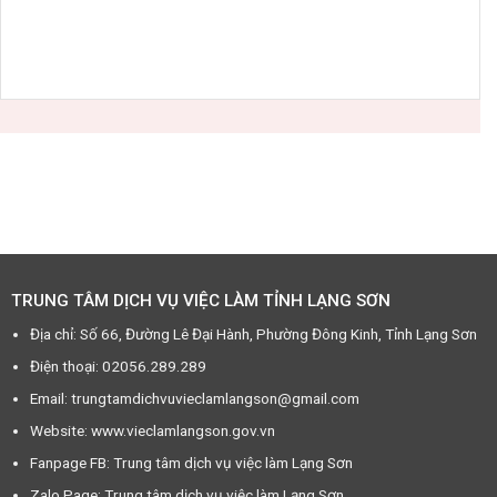
TRUNG TÂM DỊCH VỤ VIỆC LÀM TỈNH LẠNG SƠN
Địa chỉ: Số 66, Đường Lê Đại Hành, Phường Đông Kinh, Tỉnh Lạng Sơn
Điện thoại: 02056.289.289
Email: trungtamdichvuvieclamlangson@gmail.com
Website: www.vieclamlangson.gov.vn
Fanpage FB: Trung tâm dịch vụ việc làm Lạng Sơn
Zalo Page: Trung tâm dịch vụ việc làm Lạng Sơn