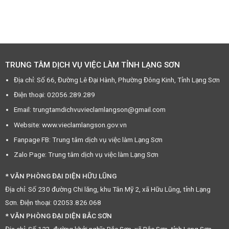
TRUNG TÂM DỊCH VỤ VIỆC LÀM TỈNH LẠNG SƠN
Địa chỉ: Số 66, Đường Lê Đại Hành, Phường Đông Kinh, Tỉnh Lạng Sơn
Điện thoại: 02056.289.289
Email: trungtamdichvuvieclamlangson@gmail.com
Website: www.vieclamlangson.gov.vn
Fanpage FB: Trung tâm dịch vụ việc làm Lạng Sơn
Zalo Page: Trung tâm dịch vụ việc làm Lạng Sơn
* VĂN PHÒNG ĐẠI DIỆN HỮU LŨNG
Địa chỉ: Số 230 đường Chi lăng, khu Tân Mỹ 2, xã Hữu Lũng, tỉnh Lạng
Sơn. Điện thoại: 02053.826.068
* VĂN PHÒNG ĐẠI DIỆN BẮC SƠN
Địa chỉ: Số 123, đường khởi nghĩa Bắc Sơn, xã Bắc Sơn, tỉnh Lạng Sơn.