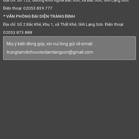
Điện thoại: 02053.839.777
* VĂN PHÒNG ĐẠI DIỆN TRÀNG ĐỊNH
Địa chỉ: Số 2 Bắc Khê, Khu 1, xã Thất Khê, tỉnh Lạng Sơn. Điện thoại:
02053.873.888
Mọi ý kiến đóng góp, xin vui lòng gửi về email:
trungtamdichvuvieclamlangson@gmail.com