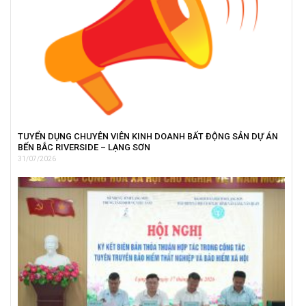
TUYỂN DỤNG CHUYÊN VIÊN KINH DOANH BẤT ĐỘNG SẢN DỰ ÁN
BẾN BẮC RIVERSIDE – LẠNG SƠN
31/07/2026