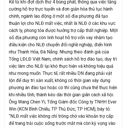
Kể từ khi đợt dịch thứ 4 bùng phát, thông qua việc tăng
cường hỗ trợ trực tuyến và đơn giản hóa thủ tục hành
chính, ngành lao động ở một số địa phương đã tạo
thuận lợi cho NLĐ mất việc, nhất là NLĐ ở các khu vực
cách ly, phong tỏa được hưởng trợ cấp thất nghiệp. Một
số địa phương còn linh hoạt hỗ trợ vốn vay nhằm tạo
điều kiện cho NLĐ chuyển đổi nghề nghiệp, điển hình
như Thanh Hóa, Đà Nẵng. Nhưng theo đánh giá của
Tổng LĐLĐ Việt Nam, chính sách hỗ trợ đào tạo, duy trì
việc làm cho NLĐ lại khó thực hiện và không hiệu quả
như mong muốn. Thực tế, rất nhiều DN đang phải vật
lộn để duy trì sản xuất, không có thời gian xây dựng
phương án đào tạo hoặc có thì cũng chưa thể thực hiện
khi nhiều tỉnh, thành kéo dài thời gian giãn cách xã hội.
Ông Wang Chen Yi, Tổng Giám đốc Công ty TNHH Ever
Win (KCN Bình Chiểu; TP Thủ Đức, TP HCM), bày tỏ:
“NLĐ mất việc không chỉ trông chờ vào khoản trợ cấp
để trang trải cuộc sống trước mắt mà còn kỳ vọng vào