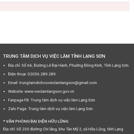
TRUNG TÂM DỊCH VỤ VIỆC LÀM TỈNH LẠNG SƠN
Địa chỉ: Số 66, Đường Lê Đại Hành, Phường Đông Kinh, Tỉnh Lạng Sơn
Điện thoại: 02056.289.289
Email: trungtamdichvuvieclamlangson@gmail.com
Website: www.vieclamlangson.gov.vn
Fanpage FB: Trung tâm dịch vụ việc làm Lạng Sơn
Zalo Page: Trung tâm dịch vụ việc làm Lạng Sơn
* VĂN PHÒNG ĐẠI DIỆN HỮU LŨNG
Địa chỉ: Số 230 đường Chi lăng, khu Tân Mỹ 2, xã Hữu Lũng, tỉnh Lạng