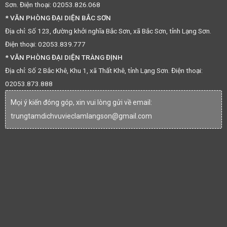
Sơn. Điện thoại: 02053.826.068
* VĂN PHÒNG ĐẠI DIỆN BẮC SƠN
Địa chỉ: Số 123, đường khởi nghĩa Bắc Sơn, xã Bắc Sơn, tỉnh Lạng Sơn.
Điện thoại: 02053.839.777
* VĂN PHÒNG ĐẠI DIỆN TRÀNG ĐỊNH
Địa chỉ: Số 2 Bắc Khê, Khu 1, xã Thất Khê, tỉnh Lạng Sơn. Điện thoại:
02053.873.888
Mọi ý kiến đóng góp, xin vui lòng gửi về email:
trungtamdichvuvieclamlangson@gmail.com