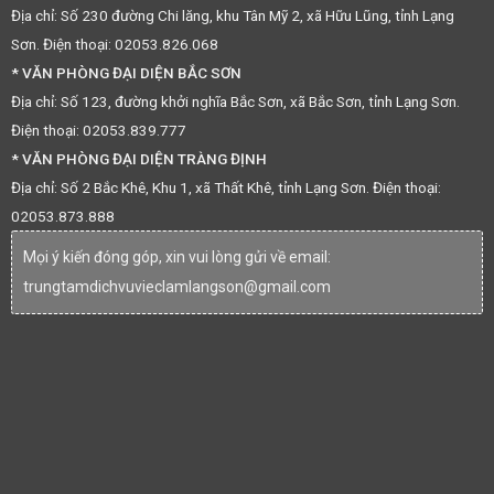
Địa chỉ: Số 230 đường Chi lăng, khu Tân Mỹ 2, xã Hữu Lũng, tỉnh Lạng
Sơn. Điện thoại: 02053.826.068
* VĂN PHÒNG ĐẠI DIỆN BẮC SƠN
Địa chỉ: Số 123, đường khởi nghĩa Bắc Sơn, xã Bắc Sơn, tỉnh Lạng Sơn.
Điện thoại: 02053.839.777
* VĂN PHÒNG ĐẠI DIỆN TRÀNG ĐỊNH
Địa chỉ: Số 2 Bắc Khê, Khu 1, xã Thất Khê, tỉnh Lạng Sơn. Điện thoại:
02053.873.888
Mọi ý kiến đóng góp, xin vui lòng gửi về email:
trungtamdichvuvieclamlangson@gmail.com