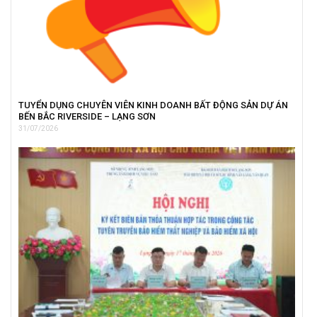
TUYỂN DỤNG CHUYÊN VIÊN KINH DOANH BẤT ĐỘNG SẢN DỰ ÁN
BẾN BẮC RIVERSIDE – LẠNG SƠN
31/07/2026