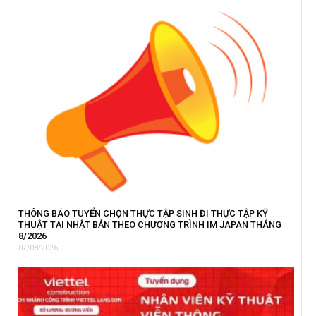
THÔNG BÁO TUYỂN CHỌN THỰC TẬP SINH ĐI THỰC TẬP KỸ
THUẬT TẠI NHẬT BẢN THEO CHƯƠNG TRÌNH IM JAPAN THÁNG
8/2026
07/08/2026