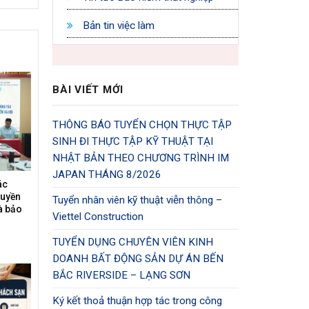
Bản tin việc làm
BÀI VIẾT MỚI
THÔNG BÁO TUYỂN CHỌN THỰC TẬP
SINH ĐI THỰC TẬP KỸ THUẬT TẠI
NHẬT BẢN THEO CHƯƠNG TRÌNH IM
JAPAN THÁNG 8/2026
ác
ruyền
Tuyển nhân viên kỹ thuật viễn thông –
à bảo
Viettel Construction
TUYỂN DỤNG CHUYÊN VIÊN KINH
DOANH BẤT ĐỘNG SẢN DỰ ÁN BẾN
BẮC RIVERSIDE – LẠNG SƠN
Ký kết thoả thuận hợp tác trong công