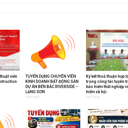
thuật viễn
TUYỂN DỤNG CHUYÊN VIÊN
Ký kết thoả thuận hợp t
nstruction
KINH DOANH BẤT ĐỘNG SẢN
trong công tác tuyên t
DỰ ÁN BẾN BẮC RIVERSIDE –
bảo hiểm thất nghiệp v
LẠNG SƠN
hiểm xã hội
31/07/2026
31/07/2026