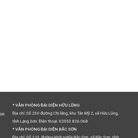
* VĂN PHÒNG ĐẠI DIỆN HỮU LŨNG
Địa chỉ: Số 230 đường Chi lăng, khu Tân Mỹ 2, xã Hữu Lũng,
ỉnh
tỉnh Lạng Sơn. Điện thoại: 02053.826.068
* VĂN PHÒNG ĐẠI DIỆN BẮC SƠN
Địa chỉ: Số 123, đường khởi nghĩa Bắc Sơn, xã Bắc Sơn, tỉnh